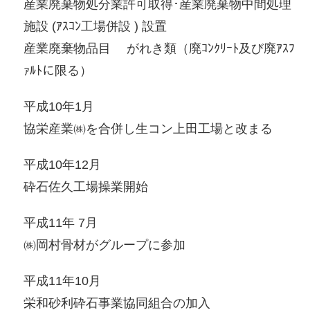
産業廃棄物処分業許可取得･産業廃棄物中間処理
施設 (ｱｽｺﾝ工場併設 ) 設置
産業廃棄物品目 がれき類（廃ｺﾝｸﾘｰﾄ及び廃ｱｽﾌ
ｧﾙﾄに限る）
平成10年1月
協栄産業㈱を合併し生コン上田工場と改まる
平成10年12月
砕石佐久工場操業開始
平成11年 7月
㈱岡村骨材がグループに参加
平成11年10月
栄和砂利砕石事業協同組合の加入