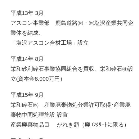
平成13年 3月
アスコン事業部 鹿島道路㈱・㈱塩沢産業共同企
業体を結成、
「塩沢アスコン合材工場」設立
平成14年 8月
栄和砂利砕石事業協同組合を買収。栄和砕石㈱設
立(資本金8,000万円）
平成15年 9月
栄和砕石㈱ 産業廃棄物処分業許可取得･産業廃
棄物中間処理施設 設置
産業廃棄物品目 がれき類（廃ｺﾝｸﾘｰﾄに限る）